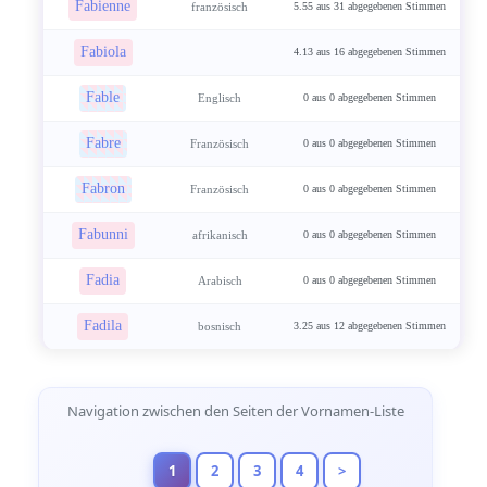
Fabienne
französisch
5.55 aus 31 abgegebenen Stimmen
Fabiola
4.13 aus 16 abgegebenen Stimmen
Fable
Englisch
0 aus 0 abgegebenen Stimmen
Fabre
Französisch
0 aus 0 abgegebenen Stimmen
Fabron
Französisch
0 aus 0 abgegebenen Stimmen
Fabunni
afrikanisch
0 aus 0 abgegebenen Stimmen
Fadia
Arabisch
0 aus 0 abgegebenen Stimmen
Fadila
bosnisch
3.25 aus 12 abgegebenen Stimmen
Seitennavigation
Navigation zwischen den Seiten der Vornamen-Liste
1
2
3
4
>