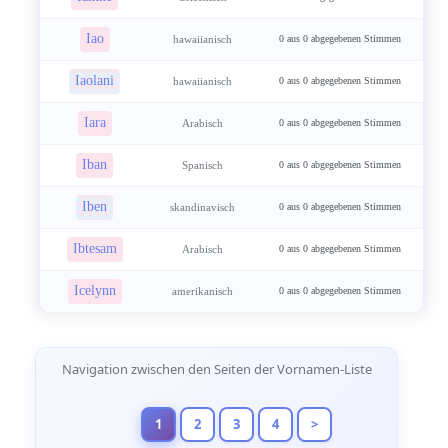
Iao
hawaiianisch
0 aus 0 abgegebenen Stimmen
Iaolani
hawaiianisch
0 aus 0 abgegebenen Stimmen
Iara
Arabisch
0 aus 0 abgegebenen Stimmen
Iban
Spanisch
0 aus 0 abgegebenen Stimmen
Iben
skandinavisch
0 aus 0 abgegebenen Stimmen
Ibtesam
Arabisch
0 aus 0 abgegebenen Stimmen
Icelynn
amerikanisch
0 aus 0 abgegebenen Stimmen
Seitennavigation
Navigation zwischen den Seiten der Vornamen-Liste
1
2
3
4
>