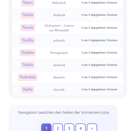
Naava
Hebräisch
0 aus 0 abgegebenen Stimmen
Nabila
Arabisch
0 aus 0 abgegebenen Stimmen
Afrikanisch – Lomwe
Nacala
0 aus 0 abgegebenen Stimmen
aus Mosambik
Nachla
polnisch
0 aus 0 abgegebenen Stimmen
Nadalia
Portugiesisch
0 aus 0 abgegebenen Stimmen
Nadda
Arabisch
0 aus 0 abgegebenen Stimmen
Nadezhda
Russisch
0 aus 0 abgegebenen Stimmen
Nadia
slawisch
0 aus 0 abgegebenen Stimmen
Seitennavigation
Navigation zwischen den Seiten der Vornamen-Liste
1
2
3
4
>