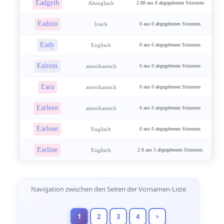
Eadgyth
Altenglisch
2.88 aus 8 abgegebenen Stimmen
Eadoin
Irisch
0 aus 0 abgegebenen Stimmen
Eady
Englisch
0 aus 0 abgegebenen Stimmen
Eairein
amerikanisch
0 aus 0 abgegebenen Stimmen
Eara
amerikanisch
0 aus 0 abgegebenen Stimmen
Earleen
amerikanisch
0 aus 0 abgegebenen Stimmen
Earlene
Englisch
0 aus 0 abgegebenen Stimmen
Earline
Englisch
2.8 aus 5 abgegebenen Stimmen
Seitennavigation
Navigation zwischen den Seiten der Vornamen-Liste
1
2
3
4
>