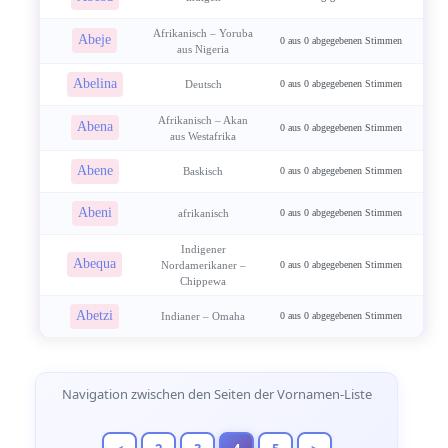
Afrikanisch – Yoruba
Abeje
0 aus 0 abgegebenen Stimmen
aus Nigeria
Abelina
Deutsch
0 aus 0 abgegebenen Stimmen
Afrikanisch – Akan
Abena
0 aus 0 abgegebenen Stimmen
aus Westafrika
Abene
Baskisch
0 aus 0 abgegebenen Stimmen
Abeni
afrikanisch
0 aus 0 abgegebenen Stimmen
Indigener
Abequa
Nordamerikaner –
0 aus 0 abgegebenen Stimmen
Chippewa
Abetzi
Indianer – Omaha
0 aus 0 abgegebenen Stimmen
Seitennavigation
Navigation zwischen den Seiten der Vornamen-Liste