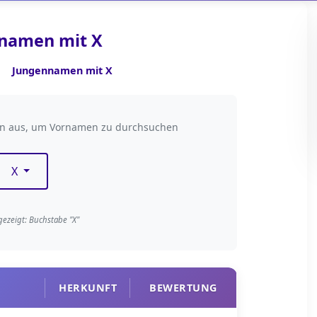
namen mit X
Jungennamen mit X
taben filtern
en aus, um Vornamen zu durchsuchen
X
gezeigt: Buchstabe "X"
HERKUNFT
BEWERTUNG