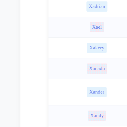
Xadrian
Xael
Xakery
Xanadu
Xander
Xandy