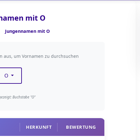
namen mit O
Jungennamen mit O
taben filtern
en aus, um Vornamen zu durchsuchen
O
gezeigt: Buchstabe "O"
HERKUNFT
BEWERTUNG