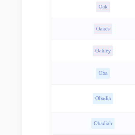
Oak
Oakes
Oakley
Oba
Obadia
Obadiah