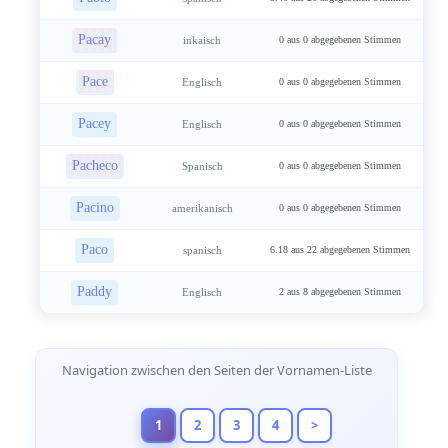
Pacay
inkaisch
0 aus 0 abgegebenen Stimmen
Pace
Englisch
0 aus 0 abgegebenen Stimmen
Pacey
Englisch
0 aus 0 abgegebenen Stimmen
Pacheco
Spanisch
0 aus 0 abgegebenen Stimmen
Pacino
amerikanisch
0 aus 0 abgegebenen Stimmen
Paco
spanisch
6.18 aus 22 abgegebenen Stimmen
Paddy
Englisch
2 aus 8 abgegebenen Stimmen
Seitennavigation
Navigation zwischen den Seiten der Vornamen-Liste
1
2
3
4
>