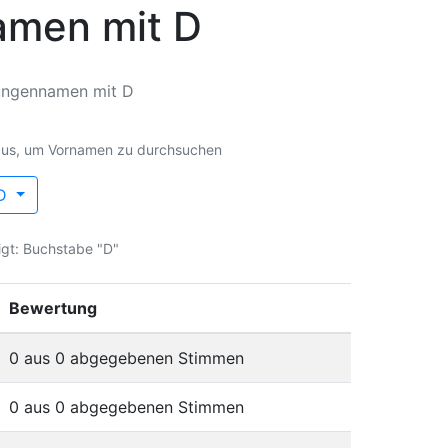
men mit D
ungennamen mit D
 filtern
aus, um Vornamen zu durchsuchen
D
igt: Buchstabe "D"
Bewertung
0 aus 0 abgegebenen Stimmen
0 aus 0 abgegebenen Stimmen