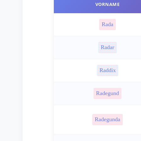
VORNAME
Rada
Radar
Raddix
Radegund
Radegunda