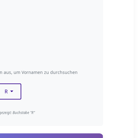
taben filtern
en aus, um Vornamen zu durchsuchen
R
gezeigt: Buchstabe "R"