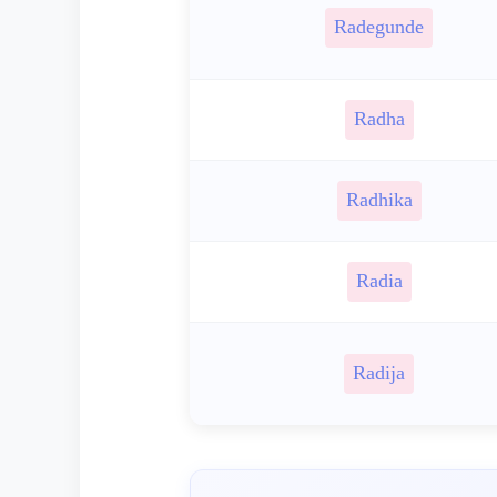
Radegunde
Radha
Radhika
Radia
Radija