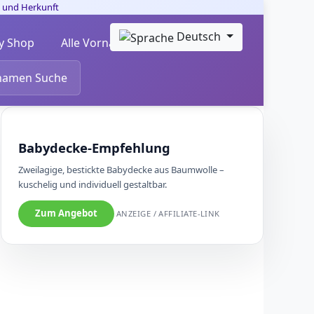
Deutsch
y Shop
Alle Vornamen alphabetisch
namen Suche
Babydecke-Empfehlung
Zweilagige, bestickte Babydecke aus Baumwolle –
kuschelig und individuell gestaltbar.
Zum Angebot
ANZEIGE / AFFILIATE-LINK