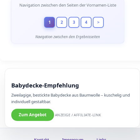
Seitennavigation
Navigation zwischen den Seiten der Vornamen-Liste
1
2
3
4
>
Navigation zwischen den Ergebnisseiten
Babydecke-Empfehlung
Zweilagige, bestickte Babydecke aus Baumwolle – kuschelig und
individuell gestaltbar.
Zum Angebot
ANZEIGE / AFFILIATE-LINK
Kontakt
Impressum
Links