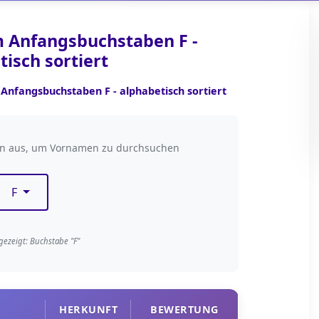
 Anfangsbuchstaben F -
isch sortiert
nfangsbuchstaben F - alphabetisch sortiert
taben filtern
en aus, um Vornamen zu durchsuchen
F
gezeigt: Buchstabe "F"
HERKUNFT
BEWERTUNG