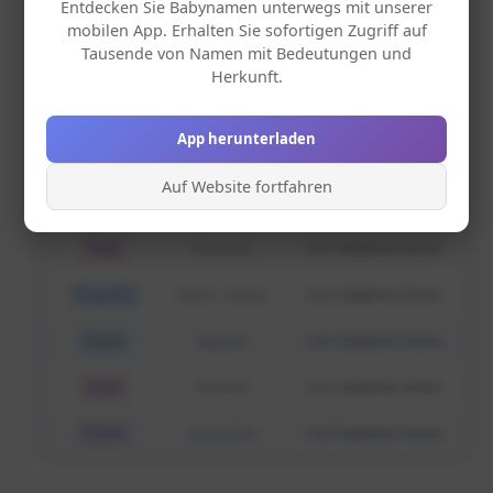
Entdecken Sie Babynamen unterwegs mit unserer
Nafisa
Arabisch
0 aus 0 abgegebenen Stimmen
mobilen App. Erhalten Sie sofortigen Zugriff auf
Tausende von Namen mit Bedeutungen und
Nafiz
bosnisch
4.31 aus 13 abgegebenen Stimmen
Herkunft.
Nafiza
bosnisch
3.54 aus 13 abgegebenen Stimmen
App herunterladen
Naflah
Arabisch
0 aus 0 abgegebenen Stimmen
Auf Website fortfahren
Nafuna
afrikanisch
0 aus 0 abgegebenen Stimmen
Nage
Französisch
0 aus 0 abgegebenen Stimmen
Nagendra
Indisch – Sanskrit
0 aus 0 abgegebenen Stimmen
Nagisa
Japanisch
0 aus 0 abgegebenen Stimmen
Nahal
Hebräisch
0 aus 0 abgegebenen Stimmen
Nahele
hawaiianisch
0 aus 0 abgegebenen Stimmen