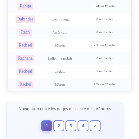
Rabija
3.41 sur 17 votes
Rabindra
Indien - bengali
0 sur 0 votes
Rach
Américain
0 sur 0 votes
Rachael
hébreu
7.36 sur 11 votes
Rachana
Indien - Sanskrit
0 sur 0 votes
Racheal
anglais
5 sur 5 votes
Rachel
hébreu
7.72 sur 57 votes
Navigation de Pages
Navigation entre les pages de la liste des prénoms
1
2
3
4
>