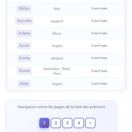
Abilyx
latin
0 sur 0 votes
Acevedo
espagnol
0 sur 0 votes
Achava
hébreu
0 sur 0 votes
Acorn
Anglais
0 sur 0 votes
Acosta
espagnol
0 sur 0 votes
Amérindien - Pieds-
Acotas
0 sur 0 votes
Noirs
Adair
Anglais
0 sur 0 votes
Navigation de Pages
Navigation entre les pages de la liste des prénoms
1
2
3
4
>