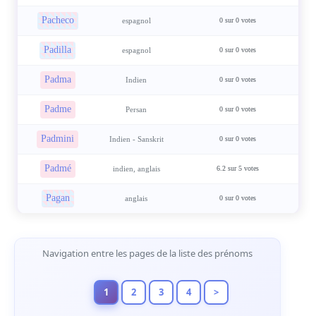
Pacheco
espagnol
0 sur 0 votes
Padilla
espagnol
0 sur 0 votes
Padma
Indien
0 sur 0 votes
Padme
Persan
0 sur 0 votes
Padmini
Indien - Sanskrit
0 sur 0 votes
Padmé
indien, anglais
6.2 sur 5 votes
Pagan
anglais
0 sur 0 votes
Navigation de Pages
Navigation entre les pages de la liste des prénoms
1
2
3
4
>