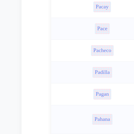
Pacay
Pace
Pacheco
Padilla
Pagan
Pahana