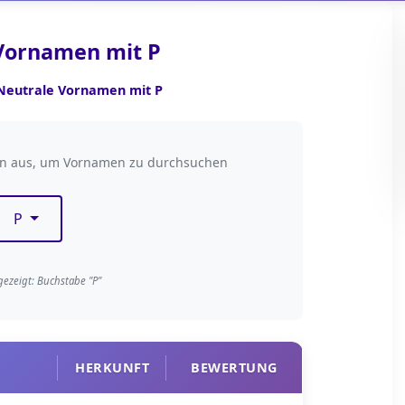
Vornamen mit P
Neutrale Vornamen mit P
taben filtern
en aus, um Vornamen zu durchsuchen
P
gezeigt: Buchstabe "P"
HERKUNFT
BEWERTUNG