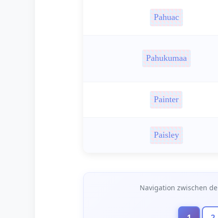
Pahuac
Pahukumaa
Painter
Paisley
Seitennavigation
Navigation zwischen de
1
2