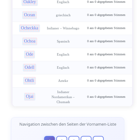
Oakley
Englisch
0 aus 0 abgegebenen Stimmen
Ocean
griechisch
0 aus 0 abgegebenen Stimmen
Ocheckka
Indianer – Winnebago
0 aus 0 abgegebenen Stimmen
Ochoa
Spanisch
0 aus 0 abgegebenen Stimmen
Ode
Englisch
0 aus 0 abgegebenen Stimmen
Odell
Englisch
0 aus 0 abgegebenen Stimmen
Ohtli
Azteke
0 aus 0 abgegebenen Stimmen
Indianer
Ojai
Nordamerikas –
0 aus 0 abgegebenen Stimmen
Chumash
Seitennavigation
Navigation zwischen den Seiten der Vornamen-Liste