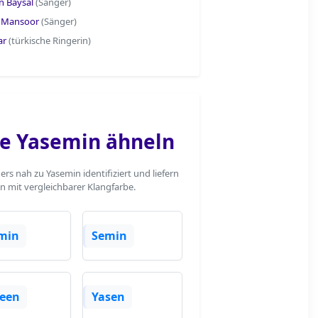
n Baysal
(Sänger)
 Mansoor
(Sänger)
ar
(türkische Ringerin)
e Yasemin ähneln
s nah zu Yasemin identifiziert und liefern
n mit vergleichbarer Klangfarbe.
min
Semin
seen
Yasen