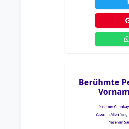
Berühmte P
Vornam
Yasemin Cetinka
Yasemin Allen
(engl
Yasemin Şa