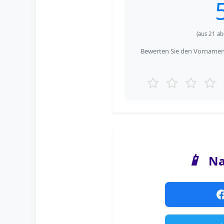
(aus
21
ab
Bewerten Sie den Vornamen 
📱
Na