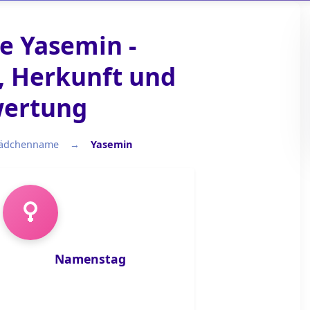
 Yasemin -
 Herkunft und
ertung
ädchenname
Yasemin
Mädchenname
Namenstag