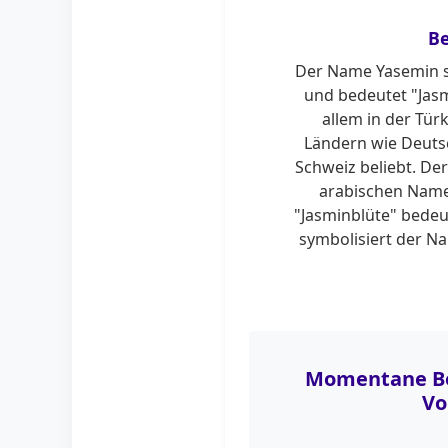
B
Der Name Yasemin 
und bedeutet "Jasm
allem in der Tür
Ländern wie Deuts
Schweiz beliebt. Der
arabischen Name
"Jasminblüte" bedeut
symbolisiert der N
Momentane Be
Vo