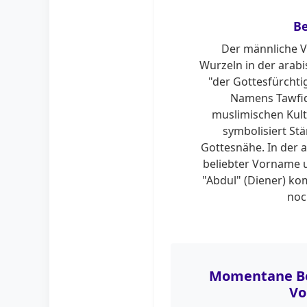
B
Der männliche V
Wurzeln in der arab
"der Gottesfürchtig
Namens Tawfiq
muslimischen Kul
symbolisiert St
Gottesnähe. In der a
beliebter Vorname 
"Abdul" (Diener) ko
noc
Momentane Be
Vo