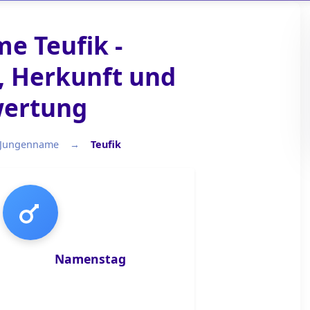
e Teufik -
 Herkunft und
ertung
Jungenname
Teufik
Jungenname
Namenstag