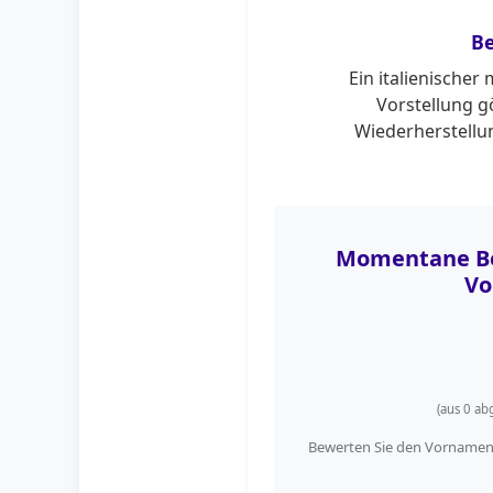
B
Ein italienischer
Vorstellung g
Wiederherstellun
Momentane Be
Vo
(aus
0
abg
Bewerten Sie den Vornamen R