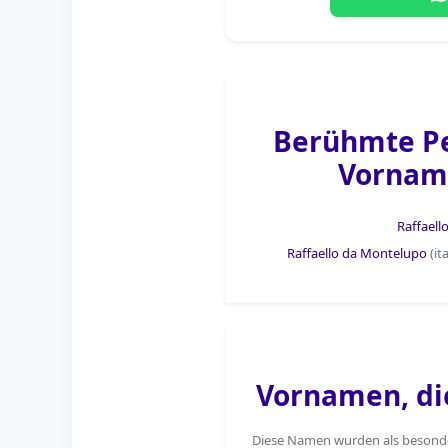
Berühmte P
Vorname
Raffaell
Raffaello da Montelupo
(it
Vornamen, die
Diese Namen wurden als besonders