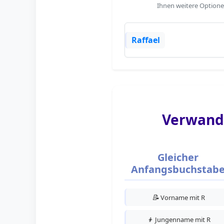
Ihnen weitere Optione
Raffael
Verwand
Gleicher
Anfangsbuchstab
📝
Vorname mit R
👦
Jungenname mit R