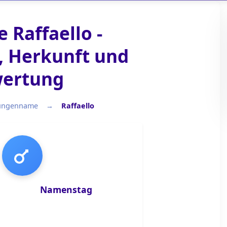
 Raffaello -
 Herkunft und
ertung
ungenname
Raffaello
Jungenname
Namenstag