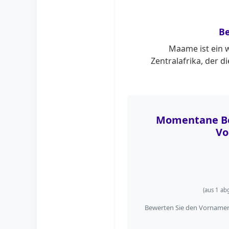
B
Maame ist ein 
Zentralafrika, der d
Momentane Be
Vo
(aus
1
abg
Bewerten Sie den Vornamen