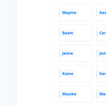
Mayme
Aa
Baam
Ca
Jaime
Ja
Kame
Ka
Maaike
Maa