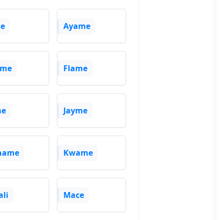
se
Ayame
rme
Flame
me
Jayme
name
Kwame
li
Mace