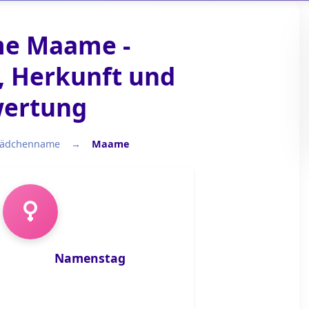
e Maame -
 Herkunft und
ertung
ädchenname
Maame
Mädchenname
Namenstag