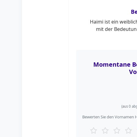
B
Haimi ist ein weibli
mit der Bedeutun
Momentane Be
Vo
(aus
0
abg
Bewerten Sie den Vornamen Ha