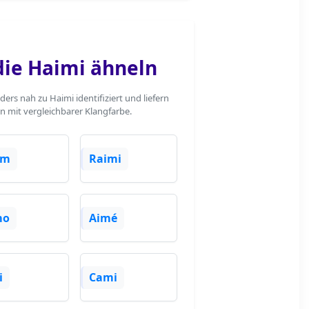
ie Haimi ähneln
rs nah zu Haimi identifiziert und liefern
n mit vergleichbarer Klangfarbe.
im
Raimi
mo
Aimé
i
Cami