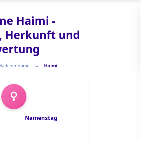
e Haimi -
 Herkunft und
ertung
Mädchenname
Haimi
Mädchenname
Namenstag