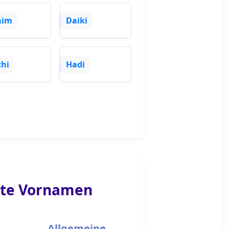
aim
Daiki
hi
Hadi
te Vornamen
Allgemeine