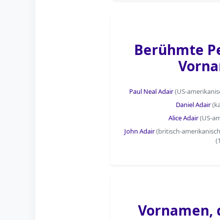
Berühmte P
Vorna
Paul Neal Adair
(US-amerikani
Daniel Adair
(k
Alice Adair
(US-am
John Adair
(britisch-amerikanisc
(
Vornamen, d