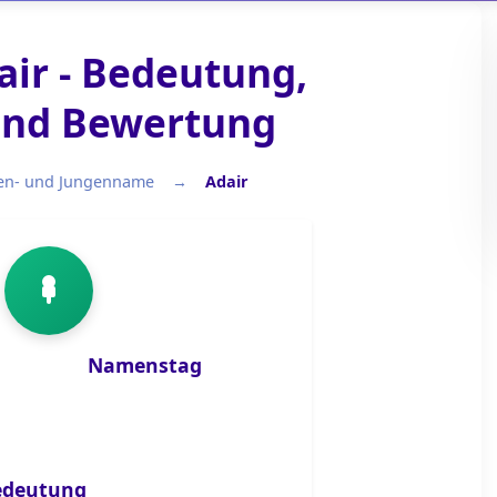
ir - Bedeutung,
und Bewertung
n- und Jungenname
Adair
Mädchen- und Jungenname
Namenstag
edeutung