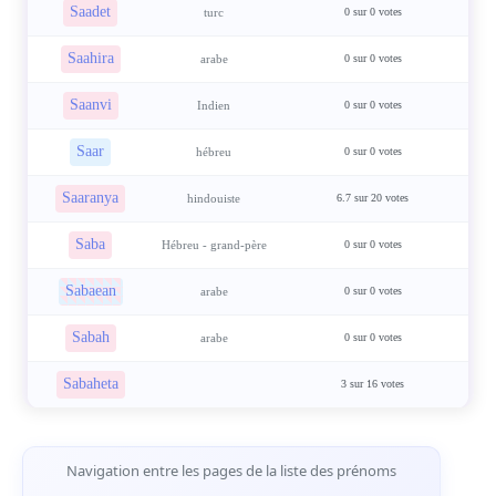
Saadet
turc
0 sur 0 votes
Saahira
arabe
0 sur 0 votes
Saanvi
Indien
0 sur 0 votes
Saar
hébreu
0 sur 0 votes
Saaranya
hindouiste
6.7 sur 20 votes
Saba
Hébreu - grand-père
0 sur 0 votes
Sabaean
arabe
0 sur 0 votes
Sabah
arabe
0 sur 0 votes
Sabaheta
3 sur 16 votes
Navigation de Pages
Navigation entre les pages de la liste des prénoms