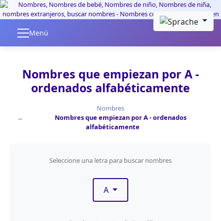
Skip to main content
Menü
Nombres que empiezan por A -
ordenados alfabéticamente
Nombres
Nombres que empiezan por A - ordenados
alfabéticamente
Filtrar por primera letra
Seleccione una letra para buscar nombres
A