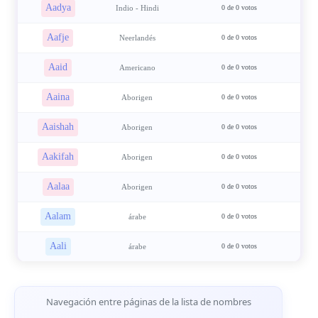
Aadya
Indio - Hindi
0 de 0 votos
Aafje
Neerlandés
0 de 0 votos
Aaid
Americano
0 de 0 votos
Aaina
Aborigen
0 de 0 votos
Aaishah
Aborigen
0 de 0 votos
Aakifah
Aborigen
0 de 0 votos
Aalaa
Aborigen
0 de 0 votos
Aalam
árabe
0 de 0 votos
Aali
árabe
0 de 0 votos
Navegación de páginas
Navegación entre páginas de la lista de nombres